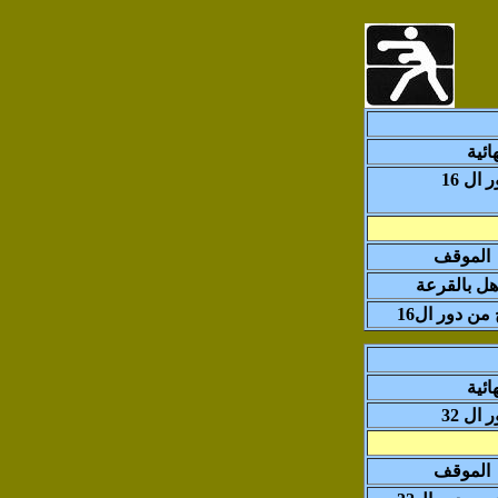
ائية
ال 16
الموقف
هل بالقرعة
من دور ال16
ائية
ال 32
الموقف