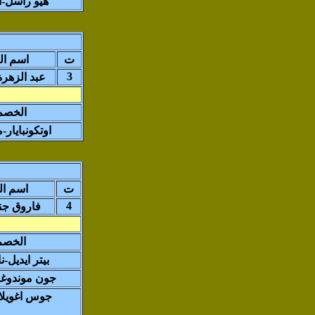
هيو راسل-اي
ت
اسم ال
3
عبد الزهرة
الخصم
اوتكونبايار-م
ت
اسم ال
4
فاروق جن
الخصم
بيتر ايديل-نا
جون موندوغا-
جوس اغويلار