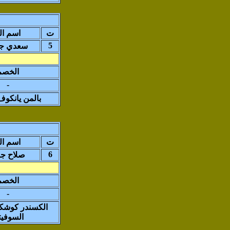
ت
اسم ال
5
سعدي جب
الخصم
-
بالمن يانكوف-
ت
اسم ال
6
صلاح جا
الخصم
-
الكسندر كوشكين
السوفي