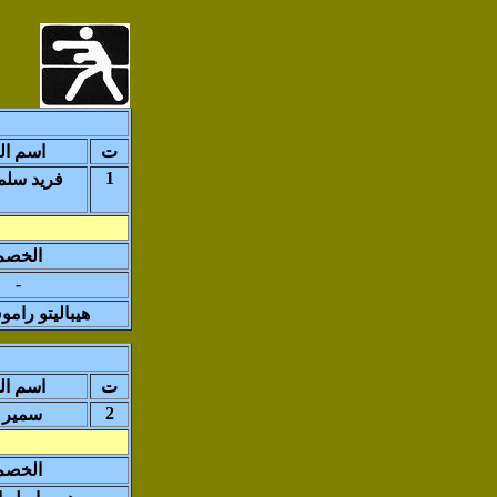
ت
اسم ال
1
فريد سلم
الخصم
-
هيباليتو رام
ت
اسم ال
2
سمير 
الخصم